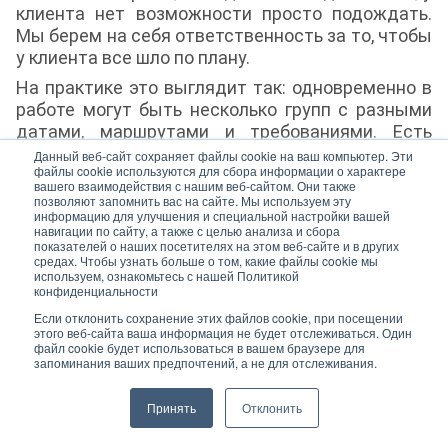
клиента нет возможности просто подождать.
Мы берем на себя ответственность за то, чтобы
у клиента все шло по плану.
На практике это выглядит так: одновременно в
работе могут быть несколько групп с разными
датами, маршрутами и требованиями. Есть
клиенты, для которых оформление сотен
Данный веб-сайт сохраняет файлы cookie на ваш компьютер. Эти
файлы cookie используются для сбора информации о характере
железнодорожных билетов за раз - обычная
вашего взаимодействия с нашим веб-сайтом. Они также
еженедельная задача. Снаружи выглядит
позволяют запомнить вас на сайте. Мы используем эту
информацию для улучшения и специальной настройки вашей
просто: вот список, нужно оформить. Но списки
навигации по сайту, а также с целью анализа и сбора
постоянно меняются, состав групп
показателей о наших посетителях на этом веб-сайте и в других
средах. Чтобы узнать больше о том, какие файлы cookie мы
корректируется в последний момент, даты
используем, ознакомьтесь с нашей Политикой
сдвигаются буквально за день, и при этом нужно
конфиденциальности
соблюдать требования по размещению,
Если отклонить сохранение этих файлов cookie, при посещении
укладываться в бюджет и успевать за всеми
этого веб-сайта ваша информация не будет отслеживаться. Один
файл cookie будет использоваться в вашем браузере для
изменениями одновременно. Именно поэтому в
запоминания ваших предпочтений, а не для отслеживания.
прошлом году мы запустили продукт массового
оформления железнодорожных билетов.
Принять
Отклонить
Система сама распределяет пассажиров по
станциям, датам и местам с учетом заданных