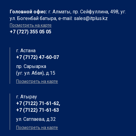
интересными людьми,
по
каждый день узнаю
на
Головной офис:
г. Алматы, пр. Сейфуллина, 498, уг.
что-то новое и расту не
ус
ул. Богенбай батыра, e-mail: sales@itplus.kz
только как специалист и
ту
Посмотреть на карте
эксперт в сфере
ра
+7 (727) 355 05 05
развития партнерских
(Ту
отношений, но и как
Ма
человек, который хочет
оч
г. Астана
привнести больше
отк
+7 (7172) 47-60-07
позитива в нашу жизнь.
се
пр. Сарыарка
мн
Меня вдохновляет
(уг. ул. Абая), д.15
и 
возможность работать в
Посмотреть на карте
ни
такой продвинутой
ст
команде, которая
г. Атырау
никогда не
Па
+7 (7122) 71-61-62,
останавливается, а
зв
+7 (7122) 71-61-63
набирает обороты,
ав
чтобы сделать деловые
ул. Сатпаева, д.32
Ас
путешествия для наших
по
Посмотреть на карте
клиентов комфортными
ме