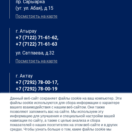
пр. Сарыарка
(уг. ул. Абая), д.15
Посмотреть на карте
г. Атырау
+7 (7122) 71-61-62,
+7 (7122) 71-61-63
ул. Сатпаева, д.32
Посмотреть на карте
г. Актау
+7 (7292) 78-00-17,
+7 (7292) 78-00-19
7 мкр., д. 23, кв.7
Данный веб-сайт сохраняет файлы cookie на ваш компьютер. Эти
файлы cookie используются для сбора информации о характере
Посмотреть на карте
вашего взаимодействия с нашим веб-сайтом. Они также
позволяют запомнить вас на сайте. Мы используем эту
информацию для улучшения и специальной настройки вашей
навигации по сайту, а также с целью анализа и сбора
г. Актобе
показателей о наших посетителях на этом веб-сайте и в других
+7 (7132) 90-76-01
средах. Чтобы узнать больше о том, какие файлы cookie мы