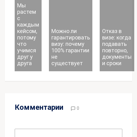
Мы
растем
с
каждым
кейсом,
Можно ли
Отказ в
потому
гарантировать
визе: когда
что
визу: почему
подавать
учимся
100% гарантии
повторно,
друг у
не
документы
друга
существует
и сроки
Комментарии
0