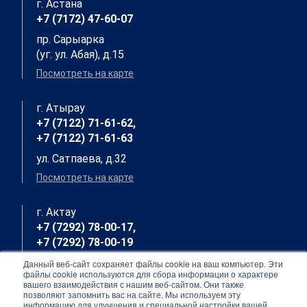
г. Астана
+7 (7172) 47-60-07
пр. Сарыарка
(уг. ул. Абая), д.15
Посмотреть на карте
г. Атырау
+7 (7122) 71-61-62,
+7 (7122) 71-61-63
ул. Сатпаева, д.32
Посмотреть на карте
г. Актау
+7 (7292) 78-00-17,
+7 (7292) 78-00-19
7 мкр., д. 23, кв.7
Данный веб-сайт сохраняет файлы cookie на ваш компьютер. Эти
файлы cookie используются для сбора информации о характере
Посмотреть на карте
вашего взаимодействия с нашим веб-сайтом. Они также
позволяют запомнить вас на сайте. Мы используем эту
информацию для улучшения и специальной настройки вашей