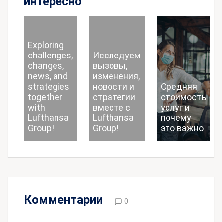
интересно
Exploring
challenges,
Исследуем
changes,
вызовы,
news, and
изменения,
strategies
новости и
Средняя
together
стратегии
стоимость
with
вместе с
услуг и
Lufthansa
Lufthansa
почему
Group!
Group!
это важно
Комментарии
0