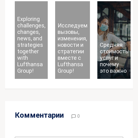
Exploring
challenges,
Исследуем
changes,
вызовы,
news, and
изменения,
strategies
новости и
Средняя
together
стратегии
стоимость
with
вместе с
услуг и
Lufthansa
Lufthansa
почему
Group!
Group!
это важно
Комментарии
0