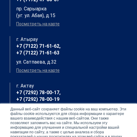
пр. Сарыарка
(уг. ул. Абая), д.15
Посмотреть на карте
г. Атырау
+7 (7122) 71-61-62,
+7 (7122) 71-61-63
ул. Сатпаева, д.32
Посмотреть на карте
г. Актау
+7 (7292) 78-00-17,
+7 (7292) 78-00-19
7 мкр., д. 23, кв.7
Данный веб-сайт сохраняет файлы cookie на ваш компьютер. Эти
файлы cookie используются для сбора информации о характере
Посмотреть на карте
вашего взаимодействия с нашим веб-сайтом. Они также
позволяют запомнить вас на сайте. Мы используем эту
информацию для улучшения и специальной настройки вашей
навигации по сайту, а также с целью анализа и сбора
г. Актобе
показателей о наших посетителях на этом веб-сайте и в других