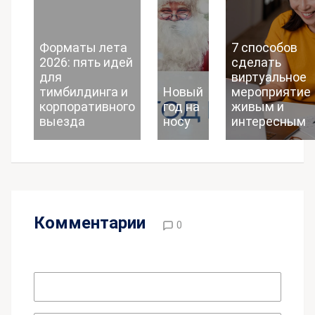
Форматы лета
7 способов
2026: пять идей
сделать
для
виртуальное
тимбилдинга и
Новый
мероприятие
корпоративного
год на
живым и
выезда
носу
интересным
Комментарии
0