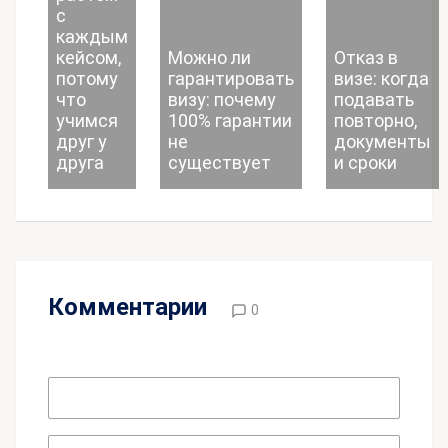
с
каждым
кейсом,
Можно ли
Отказ в
потому
гарантировать
визе: когда
что
визу: почему
подавать
учимся
100% гарантии
повторно,
друг у
не
документы
друга
существует
и сроки
Комментарии
0