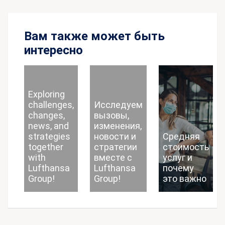
Вам также может быть
интересно
Exploring
challenges,
Исследуем
changes,
вызовы,
news, and
изменения,
strategies
новости и
Средняя
together
стратегии
стоимость
with
вместе с
услуг и
Lufthansa
Lufthansa
почему
Group!
Group!
это важно