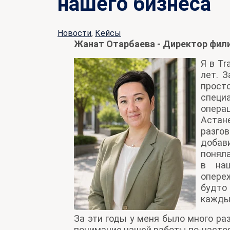
нашего бизнеса
Новости
,
Кейсы
Жанат Отарбаева - Директор фили
Я в Tr
лет. 
прост
специ
опера
Астан
разг
добав
поняла
в на
опере
будто
кажды
За эти годы у меня было много ра
понимание нашей работы по-насто