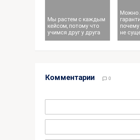
Можно 
Мы растем с каждым
гаранти
кейсом, потому что
почему
учимся друг у друга
не сущ
Комментарии
0