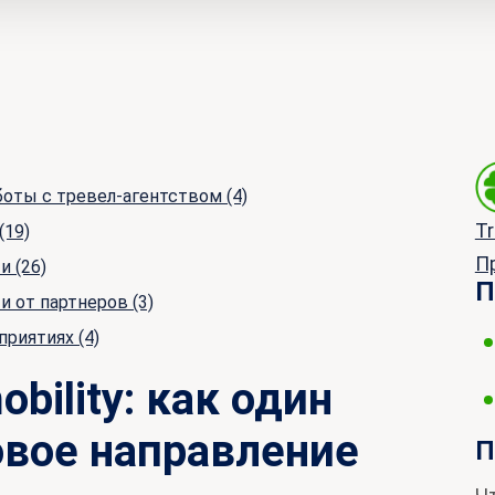
боты с тревел-агентством
(4)
Tr
(19)
П
ти
(26)
П
и от партнеров
(3)
приятиях
(4)
bility: как один
овое направление
П