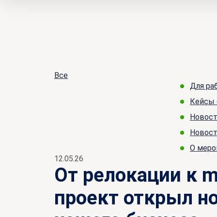
Все
Для ра
Кейсы
Новос
Новост
О меро
12.05.26
От релокации к mo
проект открыл н