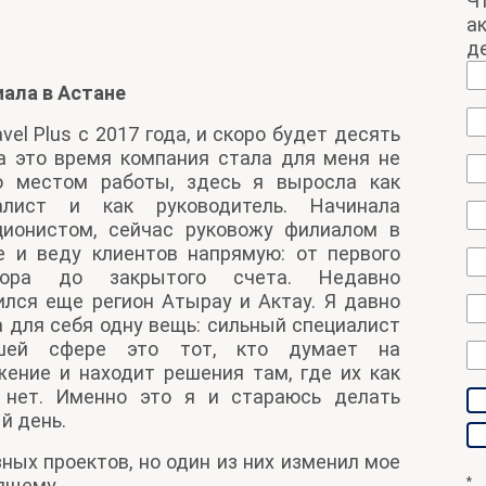
Ч
а
д
ала в Астане
avel Plus с 2017 года, и скоро будет десять
За это время компания стала для меня не
о местом работы, здесь я выросла как
алист и как руководитель. Начинала
ционистом, сейчас руковожу филиалом в
е и веду клиентов напрямую: от первого
овора до закрытого счета. Недавно
ился еще регион Атырау и Актау. Я давно
 для себя одну вещь: сильный специалист
шей сфере это тот, кто думает на
жение и находит решения там, где их как
 нет. Именно это я и стараюсь делать
й день.
зных проектов, но один из них изменил мое
ящему.
*