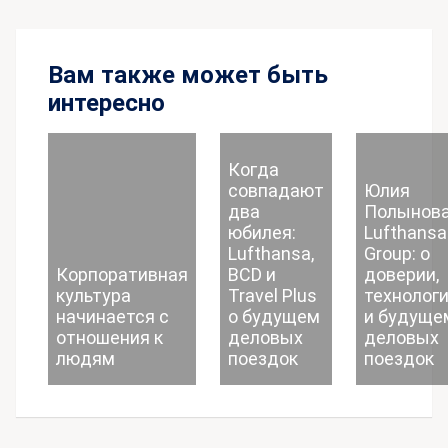
Вам также может быть
интересно
Когда
совпадают
Юлия
два
Полынова
юбилея:
Lufthansa
Lufthansa,
Group: о
Корпоративная
BCD и
доверии,
культура
Travel Plus
технолог
начинается с
о будущем
и будуще
отношения к
деловых
деловых
людям
поездок
поездок